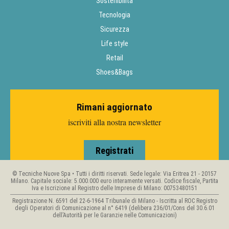
Sostenibilità
Tecnologia
Sicurezza
Life style
Retail
Shoes&Bags
Rimani aggiornato
iscriviti alla nostra newsletter
Registrati
© Tecniche Nuove Spa • Tutti i diritti riservati. Sede legale: Via Eritrea 21 - 20157
Milano. Capitale sociale: 5.000.000 euro interamente versati. Codice fiscale, Partita
Iva e Iscrizione al Registro delle Imprese di Milano: 00753480151
Registrazione N. 6591 del 22-6-1964 Tribunale di Milano - Iscritta al ROC Registro
degli Operatori di Comunicazione al n° 6419 (delibera 236/01/Cons del 30.6.01
dell’Autorità per le Garanzie nelle Comunicazioni)