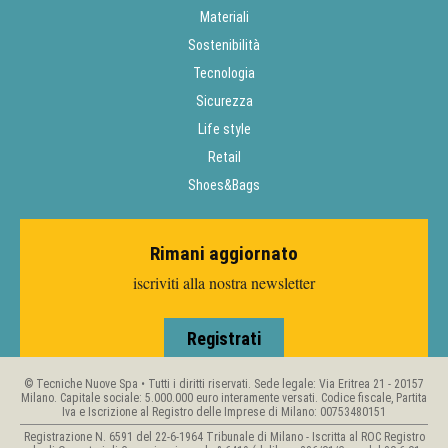
Materiali
Sostenibilità
Tecnologia
Sicurezza
Life style
Retail
Shoes&Bags
Rimani aggiornato
iscriviti alla nostra newsletter
Registrati
© Tecniche Nuove Spa • Tutti i diritti riservati. Sede legale: Via Eritrea 21 - 20157
Milano. Capitale sociale: 5.000.000 euro interamente versati. Codice fiscale, Partita
Iva e Iscrizione al Registro delle Imprese di Milano: 00753480151
Registrazione N. 6591 del 22-6-1964 Tribunale di Milano - Iscritta al ROC Registro