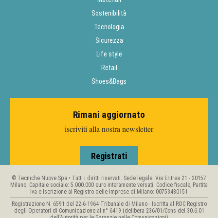
Sostenibilità
Tecnologia
Sicurezza
Life style
Retail
Shoes&Bags
Rimani aggiornato
iscriviti alla nostra newsletter
Registrati
© Tecniche Nuove Spa • Tutti i diritti riservati. Sede legale: Via Eritrea 21 - 20157
Milano. Capitale sociale: 5.000.000 euro interamente versati. Codice fiscale, Partita
Iva e Iscrizione al Registro delle Imprese di Milano: 00753480151
Registrazione N. 6591 del 22-6-1964 Tribunale di Milano - Iscritta al ROC Registro
degli Operatori di Comunicazione al n° 6419 (delibera 236/01/Cons del 30.6.01
dell’Autorità per le Garanzie nelle Comunicazioni)