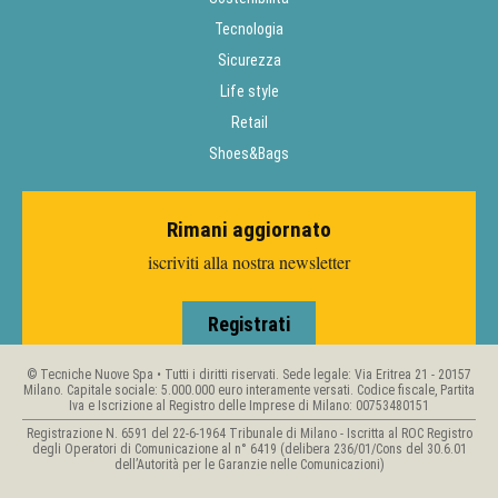
Tecnologia
Sicurezza
Life style
Retail
Shoes&Bags
Rimani aggiornato
iscriviti alla nostra newsletter
Registrati
© Tecniche Nuove Spa • Tutti i diritti riservati. Sede legale: Via Eritrea 21 - 20157
Milano. Capitale sociale: 5.000.000 euro interamente versati. Codice fiscale, Partita
Iva e Iscrizione al Registro delle Imprese di Milano: 00753480151
Registrazione N. 6591 del 22-6-1964 Tribunale di Milano - Iscritta al ROC Registro
degli Operatori di Comunicazione al n° 6419 (delibera 236/01/Cons del 30.6.01
dell’Autorità per le Garanzie nelle Comunicazioni)