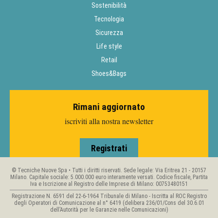
Sostenibilità
Tecnologia
Sicurezza
Life style
Retail
Shoes&Bags
Rimani aggiornato
iscriviti alla nostra newsletter
Registrati
© Tecniche Nuove Spa • Tutti i diritti riservati. Sede legale: Via Eritrea 21 - 20157
Milano. Capitale sociale: 5.000.000 euro interamente versati. Codice fiscale, Partita
Iva e Iscrizione al Registro delle Imprese di Milano: 00753480151
Registrazione N. 6591 del 22-6-1964 Tribunale di Milano - Iscritta al ROC Registro
degli Operatori di Comunicazione al n° 6419 (delibera 236/01/Cons del 30.6.01
dell’Autorità per le Garanzie nelle Comunicazioni)