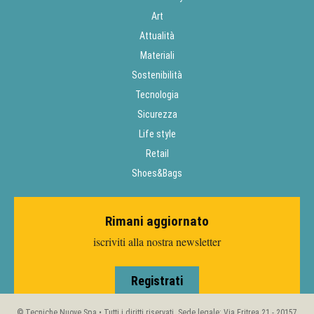
Art
Attualità
Materiali
Sostenibilità
Tecnologia
Sicurezza
Life style
Retail
Shoes&Bags
Rimani aggiornato
iscriviti alla nostra newsletter
Registrati
© Tecniche Nuove Spa • Tutti i diritti riservati. Sede legale: Via Eritrea 21 - 20157