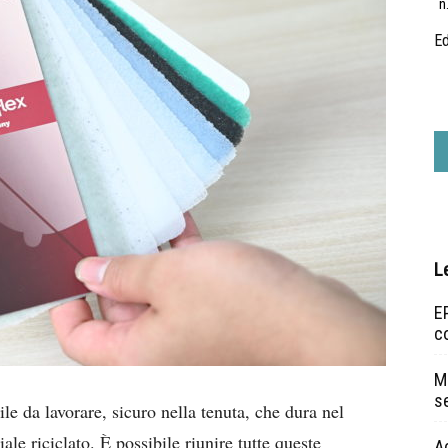
n
Ed
L
EP
c
Ma
s
ile da lavorare, sicuro nella tenuta, che dura nel
le riciclato. È possibile riunire tutte queste
A