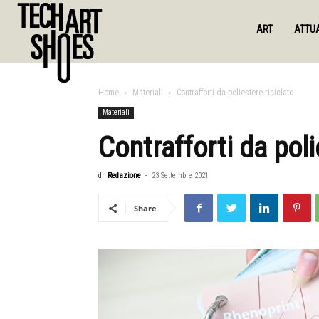
ART
ATTUA
Home
Materiali
Contrafforti da poliestere riciclato
Materiali
Contrafforti da poli
di
Redazione
-
23 Settembre 2021
Share