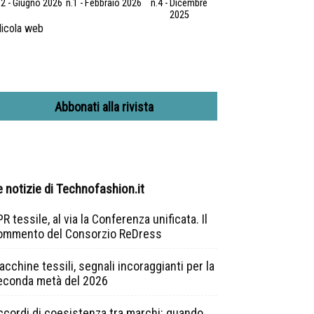
.2 - Giugno 2026
n.1 - Febbraio 2026
n.4 - Dicembre
2025
icola web
Abbonati alla rivista
e notizie di Technofashion.it
R tessile, al via la Conferenza unificata. Il
ommento del Consorzio ReDress
cchine tessili, segnali incoraggianti per la
econda metà del 2026
ccordi di coesistenza tra marchi: quando