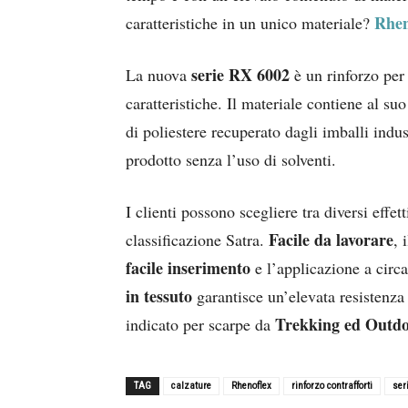
Rhen
caratteristiche in un unico materiale?
serie RX 6002
La nuova
è un rinforzo per 
caratteristiche. Il materiale contiene al suo
di poliestere recuperato dagli imballi indus
prodotto senza l’uso di solventi.
I clienti possono scegliere tra diversi effe
Facile da lavorare
classificazione Satra.
, 
facile inserimento
e l’applicazione a circ
in tessuto
garantisce un’elevata resistenza
Trekking ed Outd
indicato per scarpe da
TAG
calzature
Rhenoflex
rinforzo contrafforti
ser