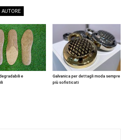
O AUTORE
degradabili e
Galvanica per dettagli moda sempre
li
più sofisticati