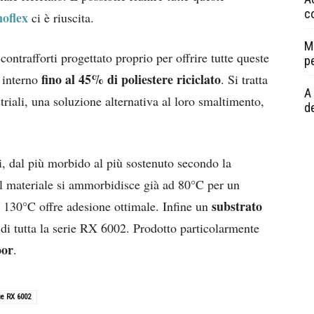
c
oflex
ci è riuscita.
M
contrafforti progettato proprio per offrire tutte queste
p
fino al 45% di poliestere riciclato
 interno
. Si tratta
A 
triali, una soluzione alternativa al loro smaltimento,
de
tti, dal più morbido al più sostenuto secondo la
il materiale si ammorbidisce già ad 80°C per un
substrato
a 130°C offre adesione ottimale. Infine un
 di tutta la serie RX 6002. Prodotto particolarmente
oor
.
ie RX 6002