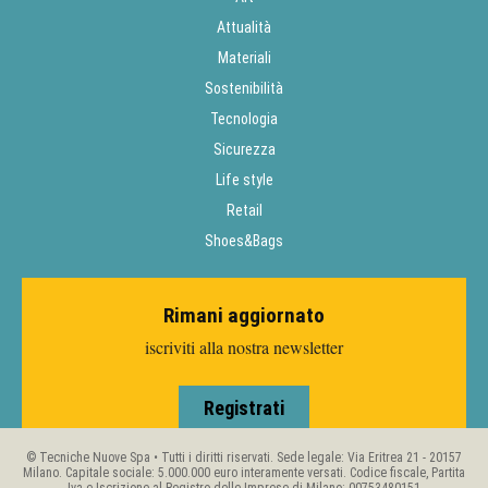
Attualità
Materiali
Sostenibilità
Tecnologia
Sicurezza
Life style
Retail
Shoes&Bags
Rimani aggiornato
iscriviti alla nostra newsletter
Registrati
© Tecniche Nuove Spa • Tutti i diritti riservati. Sede legale: Via Eritrea 21 - 20157
Milano. Capitale sociale: 5.000.000 euro interamente versati. Codice fiscale, Partita