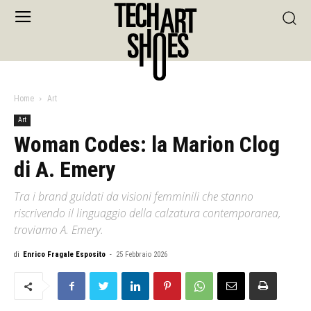
Home
Art
Art
Woman Codes: la Marion Clog
di A. Emery
Tra i brand guidati da visioni femminili che stanno
riscrivendo il linguaggio della calzatura contemporanea,
troviamo A. Emery.
di
Enrico Fragale Esposito
-
25 Febbraio 2026