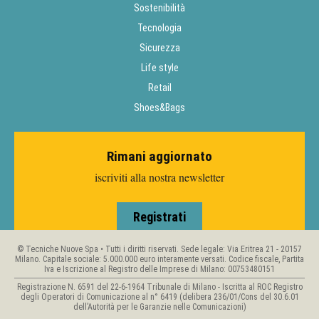
Sostenibilità
Tecnologia
Sicurezza
Life style
Retail
Shoes&Bags
Rimani aggiornato
iscriviti alla nostra newsletter
Registrati
© Tecniche Nuove Spa • Tutti i diritti riservati. Sede legale: Via Eritrea 21 - 20157
Milano. Capitale sociale: 5.000.000 euro interamente versati. Codice fiscale, Partita
Iva e Iscrizione al Registro delle Imprese di Milano: 00753480151
Registrazione N. 6591 del 22-6-1964 Tribunale di Milano - Iscritta al ROC Registro
degli Operatori di Comunicazione al n° 6419 (delibera 236/01/Cons del 30.6.01
dell’Autorità per le Garanzie nelle Comunicazioni)