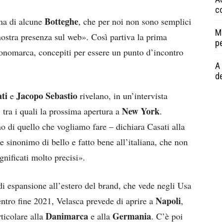
c
Botteghe
ma di alcune
, che per noi non sono semplici
M
 nostra presenza sul web». Così partiva la prima
p
onomarca, concepiti per essere un punto d’incontro
A 
de
ti
Jacopo Sebastio
e
rivelano, in un’intervista
New York
 tra i quali la prossima apertura a
.
o di quello che vogliamo fare – dichiara Casati alla
re sinonimo di bello e fatto bene all’italiana, che non
gnificati molto precisi».
di espansione all’estero del brand, che vede negli Usa
Napoli
ntro fine 2021, Velasca prevede di aprire a
,
Danimarca
Germania
rticolare alla
e alla
. C’è poi