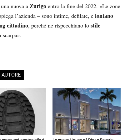
Zurigo
e una nuova a
entro la fine del 2022. «Le zone
lontano
spiega l’azienda – sono intime, defilate, e
ing cittadino
stile
, perché ne rispecchiano lo
a scarpa».
O AUTORE
 compound sostenibile di
La nuova House of Dior a Beverly