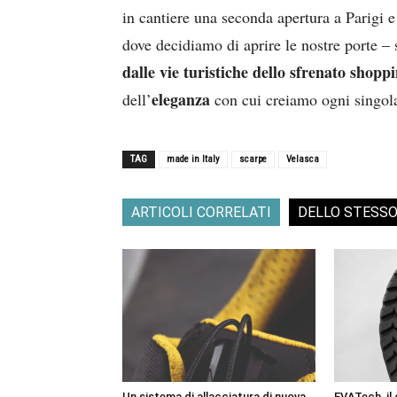
in cantiere una seconda apertura a Parigi 
dove decidiamo di aprire le nostre porte – 
dalle vie turistiche dello sfrenato shopp
eleganza
dell’
con cui creiamo ogni singol
TAG
made in Italy
scarpe
Velasca
ARTICOLI CORRELATI
DELLO STESS
Un sistema di allacciatura di nuova
EVATech, il