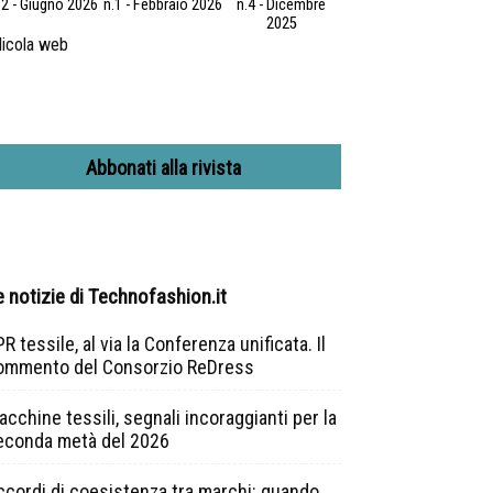
.2 - Giugno 2026
n.1 - Febbraio 2026
n.4 - Dicembre
2025
icola web
Abbonati alla rivista
e notizie di Technofashion.it
R tessile, al via la Conferenza unificata. Il
ommento del Consorzio ReDress
cchine tessili, segnali incoraggianti per la
econda metà del 2026
ccordi di coesistenza tra marchi: quando