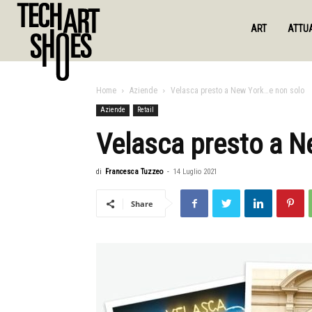
ART
ATTUA
Home
Aziende
Velasca presto a New York…e non solo
Aziende
Retail
Velasca presto a N
di
Francesca Tuzzeo
-
14 Luglio 2021
Share