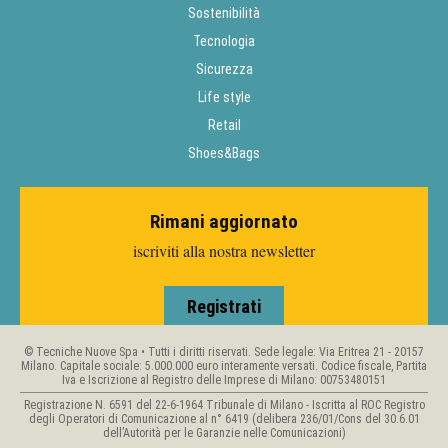
Sostenibilità
Tecnologia
Sicurezza
Life style
Retail
Shoes&Bags
Rimani aggiornato
iscriviti alla nostra newsletter
Registrati
© Tecniche Nuove Spa • Tutti i diritti riservati. Sede legale: Via Eritrea 21 - 20157
Milano. Capitale sociale: 5.000.000 euro interamente versati. Codice fiscale, Partita
Iva e Iscrizione al Registro delle Imprese di Milano: 00753480151
Registrazione N. 6591 del 22-6-1964 Tribunale di Milano - Iscritta al ROC Registro
degli Operatori di Comunicazione al n° 6419 (delibera 236/01/Cons del 30.6.01
dell’Autorità per le Garanzie nelle Comunicazioni)