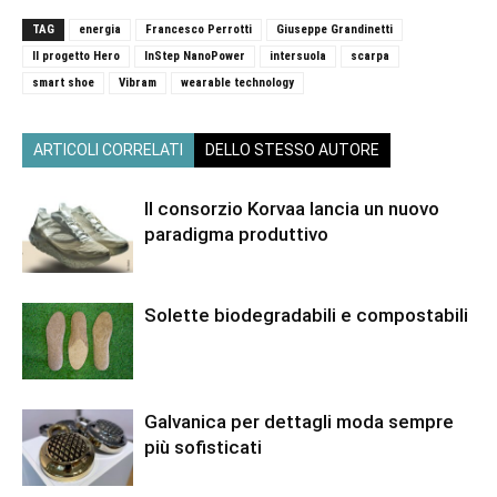
TAG
energia
Francesco Perrotti
Giuseppe Grandinetti
Il progetto Hero
InStep NanoPower
intersuola
scarpa
smart shoe
Vibram
wearable technology
ARTICOLI CORRELATI
DELLO STESSO AUTORE
Il consorzio Korvaa lancia un nuovo
paradigma produttivo
Solette biodegradabili e compostabili
Galvanica per dettagli moda sempre
più sofisticati