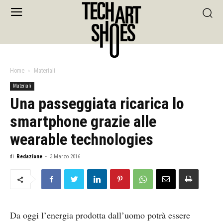
Home
Materiali
Materiali
Una passeggiata ricarica lo
smartphone grazie alle
wearable technologies
di
Redazione
-
3 Marzo 2016
Da oggi l’energia prodotta dall’uomo potrà essere