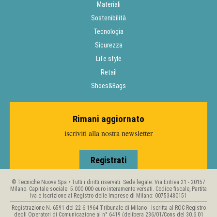
Materiali
Sostenibilità
Tecnologia
Sicurezza
Life style
Retail
Shoes&Bags
Rimani aggiornato
iscriviti alla nostra newsletter
Registrati
© Tecniche Nuove Spa • Tutti i diritti riservati. Sede legale: Via Eritrea 21 - 20157
Milano. Capitale sociale: 5.000.000 euro interamente versati. Codice fiscale, Partita
Iva e Iscrizione al Registro delle Imprese di Milano: 00753480151
Registrazione N. 6591 del 22-6-1964 Tribunale di Milano - Iscritta al ROC Registro
degli Operatori di Comunicazione al n° 6419 (delibera 236/01/Cons del 30.6.01