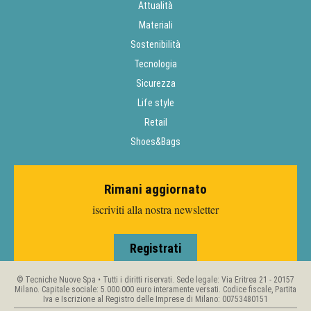
Attualità
Materiali
Sostenibilità
Tecnologia
Sicurezza
Life style
Retail
Shoes&Bags
Rimani aggiornato
iscriviti alla nostra newsletter
Registrati
© Tecniche Nuove Spa • Tutti i diritti riservati. Sede legale: Via Eritrea 21 - 20157
Milano. Capitale sociale: 5.000.000 euro interamente versati. Codice fiscale, Partita
Iva e Iscrizione al Registro delle Imprese di Milano: 00753480151