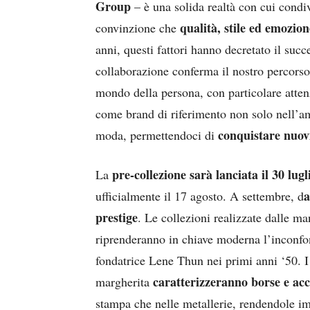
Group
– è una solida realtà con cui condi
qualità, stile ed emozion
convinzione che
anni, questi fattori hanno decretato il su
collaborazione conferma il nostro percorso 
mondo della persona, con particolare atten
come brand di riferimento non solo nell’a
conquistare nuov
moda, permettendoci di
pre-collezione sarà lanciata il 30 lugl
La
a
ufficialmente il 17 agosto. A settembre, d
prestige
. Le collezioni realizzate dalle m
riprenderanno in chiave moderna l’inconfond
fondatrice Lene Thun nei primi anni ‘50. 
caratterizzeranno borse e ac
margherita
stampa che nelle metallerie, rendendole i