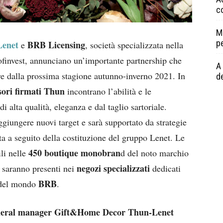
c
M
p
Lenet
BRB Licensing
e
, società specializzata nella
Cofinvest, annunciano un’importante partnership che
A 
ire dalla prossima stagione autunno-inverno 2021. In
de
sori firmati Thun
incontrano l’abilità e le
alta qualità, eleganza e dal taglio sartoriale.
ggiungere nuovi target e sarà supportato da strategie
ata a seguito della costituzione del gruppo Lenet. Le
450 boutique monobran
ili nelle
d del noto marchio
negozi specializzati
, saranno presenti nei
dedicati
BRB
a del mondo
.
neral manager Gift&Home Decor Thun-Lenet