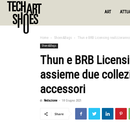
ART
ATTUA
Home
Shoes&Bags
Thun e BRB Licensing realizzeranno
Shoes&Bags
Thun e BRB Licensi
assieme due collezi
accessori
di
Redazione
-
18 Giugno 2021
Share