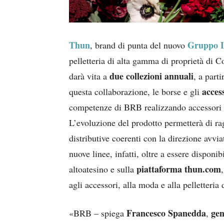
Thun
Gruppo 
, brand di punta del nuovo
pelletteria di alta gamma di proprietà di 
due collezioni annuali
darà vita a
, a part
acces
questa collaborazione, le borse e gli
competenze di BRB realizzando accessori di 
L’evoluzione del prodotto permetterà di ra
distributive coerenti con la direzione avvi
nuove linee, infatti, oltre a essere disponib
piattaforma thun.com
altoatesino e sulla
agli accessori, alla moda e alla pelletteri
Francesco Spanedda
ge
«BRB – spiega
,