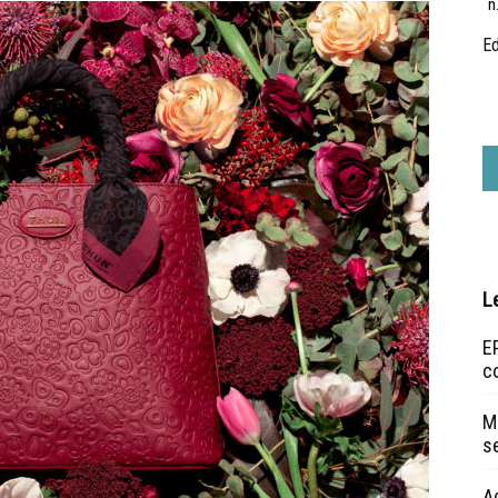
n
Ed
L
EP
c
Ma
s
A