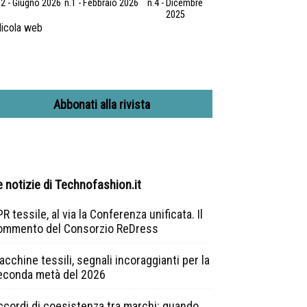
.2 - Giugno 2026
n.1 - Febbraio 2026
n.4 - Dicembre
2025
icola web
Abbonati alla rivista
e notizie di Technofashion.it
R tessile, al via la Conferenza unificata. Il
ommento del Consorzio ReDress
cchine tessili, segnali incoraggianti per la
econda metà del 2026
ccordi di coesistenza tra marchi: quando