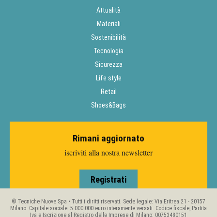
Attualità
Materiali
Sostenibilità
Tecnologia
Sicurezza
Life style
Retail
Shoes&Bags
Rimani aggiornato
iscriviti alla nostra newsletter
Registrati
© Tecniche Nuove Spa • Tutti i diritti riservati. Sede legale: Via Eritrea 21 - 20157
Milano. Capitale sociale: 5.000.000 euro interamente versati. Codice fiscale, Partita
Iva e Iscrizione al Registro delle Imprese di Milano: 00753480151