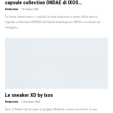
capsule collection ONDAE di IXOS...
Redazione
-
19 Giugno 2025
Le borse intrecciate e i sandali in rafia realizzati a mano della nuova
capsule collection ONDAE del brand marchigiano IXOS si rivelano un
omaggio...
Le sneaker XD by Ixos
Redazione
-
5 Dicembre 2022
Ixos, il brand che fa capo al gruppo Malloni, cresce ed evolve la sua