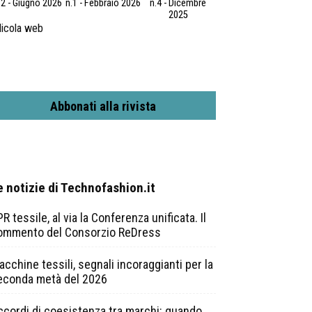
.2 - Giugno 2026
n.1 - Febbraio 2026
n.4 - Dicembre
2025
icola web
Abbonati alla rivista
e notizie di Technofashion.it
R tessile, al via la Conferenza unificata. Il
ommento del Consorzio ReDress
cchine tessili, segnali incoraggianti per la
econda metà del 2026
ccordi di coesistenza tra marchi: quando