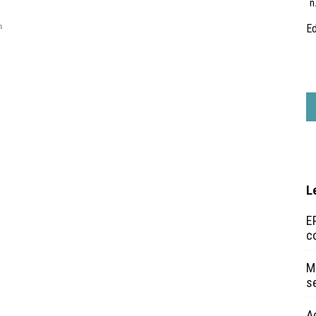
n
n
Ed
L
EP
c
Ma
s
A