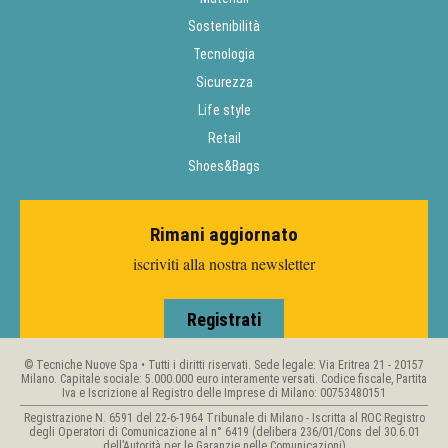
Sostenibilità
Tecnologia
Sicurezza
Life style
Retail
Shoes&Bags
Rimani aggiornato
iscriviti alla nostra newsletter
Registrati
© Tecniche Nuove Spa • Tutti i diritti riservati. Sede legale: Via Eritrea 21 - 20157
Milano. Capitale sociale: 5.000.000 euro interamente versati. Codice fiscale, Partita
Iva e Iscrizione al Registro delle Imprese di Milano: 00753480151
Registrazione N. 6591 del 22-6-1964 Tribunale di Milano - Iscritta al ROC Registro
degli Operatori di Comunicazione al n° 6419 (delibera 236/01/Cons del 30.6.01
dell’Autorità per le Garanzie nelle Comunicazioni)