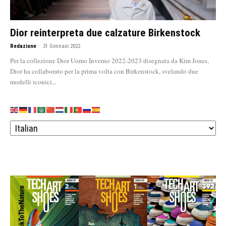
Dior reinterpreta due calzature Birkenstock
Redazione
-
31 Gennaio 2022
Per la collezione Dior Uomo Inverno 2022-2023 disegnata da Kim Jones,
Dior ha collaborato per la prima volta con Birkenstock, svelando due
modelli iconici...