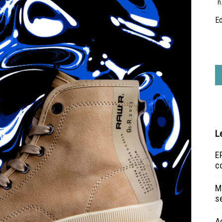
n
Ed
L
EP
c
Ma
s
A