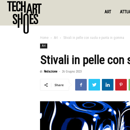
ART
ATTUA
Home
Art
Stivali in pelle con suola e punta in gomma
Art
Stivali in pelle co
di
Redazione
-
26 Giugno 2023
Share