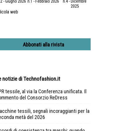
.2 - Giugno 2026
n.1 - Febbraio 2026
n.4 - Dicembre
2025
icola web
Abbonati alla rivista
e notizie di Technofashion.it
R tessile, al via la Conferenza unificata. Il
ommento del Consorzio ReDress
cchine tessili, segnali incoraggianti per la
econda metà del 2026
ccordi di coesistenza tra marchi: quando