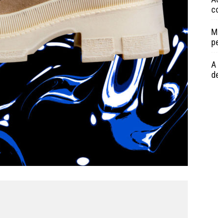
c
M
p
A 
de