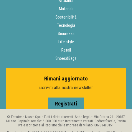
Attualità
Materiali
Sostenibilità
Tecnologia
Sicurezza
Life style
Retail
Shoes&Bags
Rimani aggiornato
iscriviti alla nostra newsletter
Registrati
© Tecniche Nuove Spa • Tutti i diritti riservati. Sede legale: Via Eritrea 21 - 20157
Milano. Capitale sociale: 5.000.000 euro interamente versati. Codice fiscale, Partita
Iva e Iscrizione al Registro delle Imprese di Milano: 00753480151