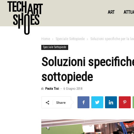
ART
ATTUA
Home
Speciale Sottopiede
Soluzioni specifiche per la l
Speciale Sottopiede
Soluzioni specifich
sottopiede
di
Paola Tisi
-
6 Giugno 2018
Share