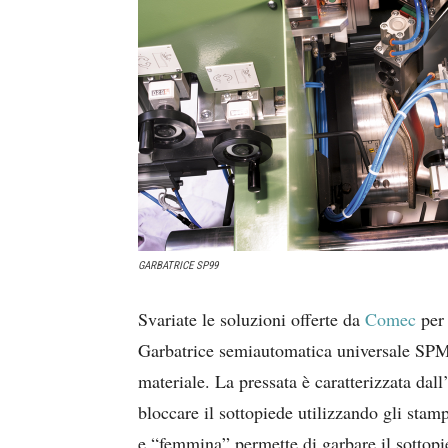
GARBATRICE SP99
Svariate le soluzioni offerte da
Comec
per 
Garbatrice semiautomatica universale SPM/1
materiale. La pressata è caratterizzata da
bloccare il sottopiede utilizzando gli stam
e “femmina” permette di garbare il sottopi