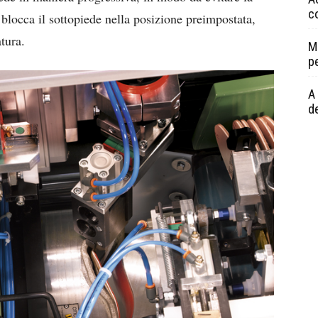
c
blocca il sottopiede nella posizione preimpostata,
tura.
M
p
A 
de