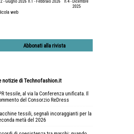
.2 - Giugno 2026
n.1 - Febbraio 2026
n.4 - Dicembre
2025
icola web
Abbonati alla rivista
e notizie di Technofashion.it
R tessile, al via la Conferenza unificata. Il
ommento del Consorzio ReDress
cchine tessili, segnali incoraggianti per la
econda metà del 2026
ccordi di coesistenza tra marchi: quando