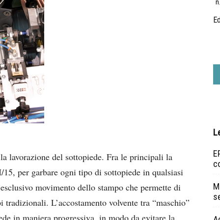
n
Ed
L
EP
la lavorazione del sottopiede. Fra le principali la
c
5, per garbare ogni tipo di sottopiede in qualsiasi
ll’esclusivo movimento dello stampo che permette di
Ma
s
pi tradizionali. L’accostamento volvente tra “maschio”
ede in maniera progressiva, in modo da evitare la
A