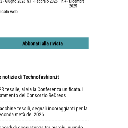
.2 - Giugno 2026
n.1 - Febbraio 2026
n.4 - Dicembre
2025
icola web
Abbonati alla rivista
e notizie di Technofashion.it
R tessile, al via la Conferenza unificata. Il
ommento del Consorzio ReDress
cchine tessili, segnali incoraggianti per la
econda metà del 2026
ccordi di coesistenza tra marchi: quando