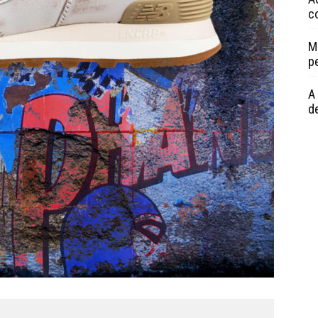
c
M
p
A 
de