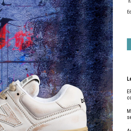
n
Ed
L
EP
c
Ma
s
A