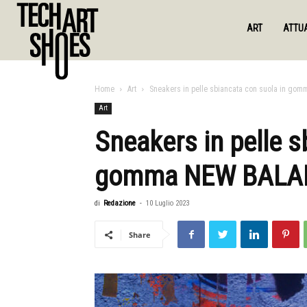
ART
ATTUA
Home
Art
Sneakers in pelle sbiancata con suola in go
Art
Sneakers in pelle s
gomma NEW BALAN
di
Redazione
-
10 Luglio 2023
Share