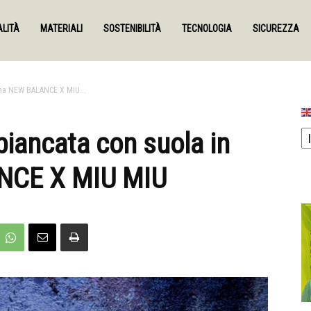
LITÀ
MATERIALI
SOSTENIBILITÀ
TECNOLOGIA
SICUREZZA
mma NEW BALANCE X MIU...
biancata con suola in
CE X MIU MIU