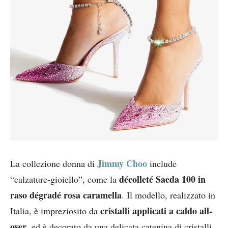
Jimmy Choo
La collezione donna di
include
décolleté Saeda 100 in
“calzature-gioiello”, come la
raso dégradé rosa caramella
. Il modello, realizzato in
cristalli applicati a caldo all-
Italia, è impreziosito da
over
, ed è decorato da una delicata catenina di cristalli