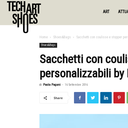
ART
ATTUA
Home
Shoes&Bags
Sacchetti con coulisse e stopper pers
Shoes&Bags
Sacchetti con coul
personalizzabili by 
di
Paola Pagani
-
16 Settembre 2016
Share