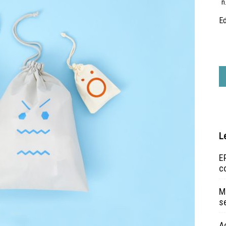
n
Ed
L
EP
c
Ma
s
A