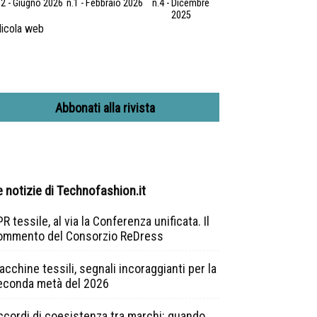
.2 - Giugno 2026
n.1 - Febbraio 2026
n.4 - Dicembre
2025
icola web
Abbonati alla rivista
e notizie di Technofashion.it
R tessile, al via la Conferenza unificata. Il
ommento del Consorzio ReDress
cchine tessili, segnali incoraggianti per la
econda metà del 2026
ccordi di coesistenza tra marchi: quando