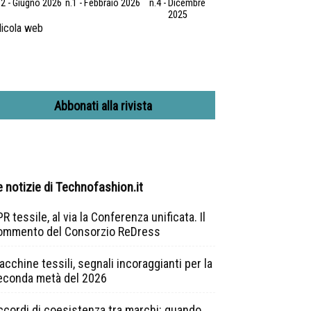
.2 - Giugno 2026
n.1 - Febbraio 2026
n.4 - Dicembre
2025
icola web
Abbonati alla rivista
e notizie di Technofashion.it
R tessile, al via la Conferenza unificata. Il
ommento del Consorzio ReDress
cchine tessili, segnali incoraggianti per la
econda metà del 2026
ccordi di coesistenza tra marchi: quando