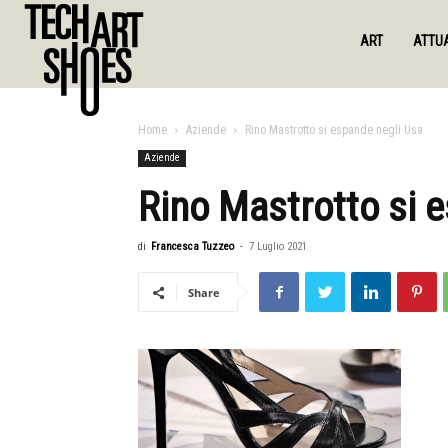
ART
ATTUA
Home
Aziende
Rino Mastrotto si espande negli Usa
Aziende
Rino Mastrotto si 
di
Francesca Tuzzeo
-
7 Luglio 2021
Share