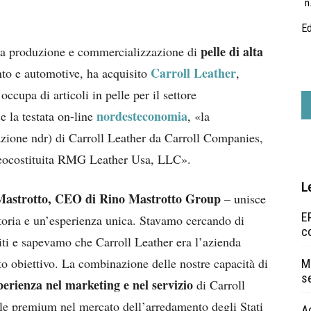
n
Ed
pelle di alta
lla produzione e commercializzazione di
Carroll Leather
nto e automotive, ha acquisito
,
ccupa di articoli in pelle per il settore
nordesteconomia
 la testata on-line
, «la
razione ndr) di Carroll Leather da Carroll Companies,
a neocostituita RMG Leather Usa, LLC».
L
Mastrotto, CEO di Rino Mastrotto Group
– unisce
EP
oria e un’esperienza unica. Stavamo cercando di
c
niti e sapevamo che Carroll Leather era l’azienda
to obiettivo. La combinazione delle nostre capacità di
Ma
s
perienza nel marketing e nel servizio
di Carroll
elle premium nel mercato dell’arredamento degli Stati
A