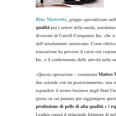
Rino Mastrotto
, gruppo specializzato ne
qualità
per i settori della moda, arredame
divisione di Carroll Companies Inc. che si o
dell’arredamento americano. Come riferisce
transazione ha previsto il carve-out (sepa
Inc. e il conferimento delle attività nell
Matteo 
«Questa operazione – commenta
due aziende con un posizionamento, una st
espandere il nostro business negli Stati U
giusta su cui puntare per raggiungere ques
produzione di pelle di alta qualità
es
e l’
Leather creerà il principale fornitore di p