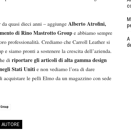
c
M
Alberto Atrofini,
 da quasi dieci anni – aggiunge
p
damento di Rino Mastrotto Group
e abbiamo sempre
A 
loro professionalità. Crediamo che Carroll Leather si
de
 e siamo pronti a sostenere la crescita dell’azienda.
riportare gli articoli di alta gamma design
che di
egli Stati Uniti
e non vediamo l’ora di dare
 di acquistare le pelli Elmo da un magazzino con sede
 Group
O AUTORE