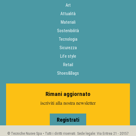
Art
Attualità
Materiali
Sostenibilità
Tecnologia
Sicurezza
Life style
Retail
Shoes&Bags
Rimani aggiornato
iscriviti alla nostra newsletter
Registrati
© Tecniche Nuove Spa • Tutti i diritti riservati. Sede legale: Via Eritrea 21 - 20157