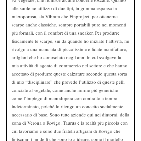
Al Vegetale, che riunisce alcune concerie toscane. Quanto
alle suole ne utilizzo di due tipi, in gomma espansa in
microporosa, sia Vibram che Finproject, per ottenerne
scarpe anche classiche, sempre portabili pure nei momenti
più formali, con il comfort di una sneaker. Per produrre
fisicamente le scarpe, sin da quando ho iniziato l’attività, mi
rivolgo a una manciata di piccolissime e fidate manifatture,
artigiani che ho conosciuto negli anni in cui svolgevo la
mia attività di agente di commercio nel settore e che hanno
accettato di produrre queste calzature secondo questa sorta
di mio “disciplinare” che prevede l’utilizzo di queste pelli
conciate al vegetale, come anche norme più generiche
come l’impiego di manodopera con contratto a tempo
indeterminato, poiché lo ritengo un concetto socialmente
necessario di base. Sono tutte aziende qui nei dintorni, della
zona di Verona o Rovigo. Taurus è la realtà più piccola con
cui lavoriamo e sono due fratelli artigiani di Rovigo che
finiscono i modelli che sono io a ideare, come il modello