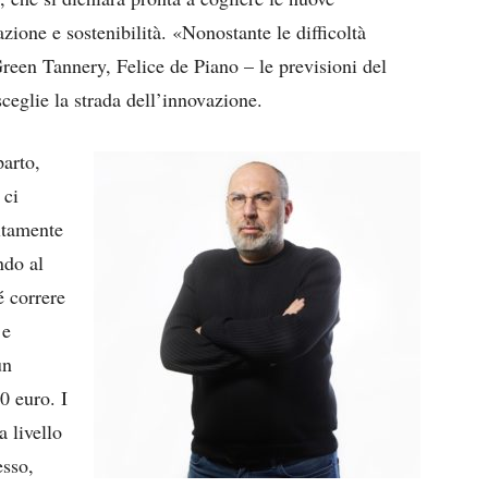
zione e sostenibilità. «Nonostante le difficoltà
 Green Tannery, Felice de Piano – le previsioni del
sceglie la strada dell’innovazione.
parto,
 ci
ltamente
ndo al
é correre
 e
un
0 euro. I
a livello
esso,