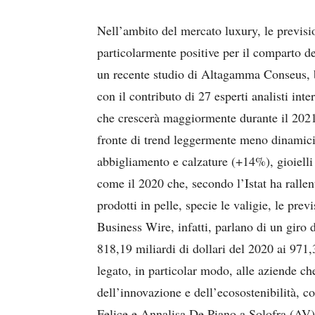
Nell’ambito del mercato luxury, le previsi
particolarmente positive per il comparto d
un recente studio di Altagamma Conseus, b
con il contributo di 27 esperti analisti int
che crescerà maggiormente durante il 2021 
fronte di trend leggermente meno dinamici
abbigliamento e calzature (+14%), gioiell
come il 2020 che, secondo l’Istat ha ralle
prodotti in pelle, specie le valigie, le pre
Business Wire, infatti, parlano di un giro 
818,19 miliardi di dollari del 2020 ai 971,
legato, in particolar modo, alle aziende ch
dell’innovazione e dell’ecosostenibilità, 
Felice e Annalisa De Piano a Solofra (AV),