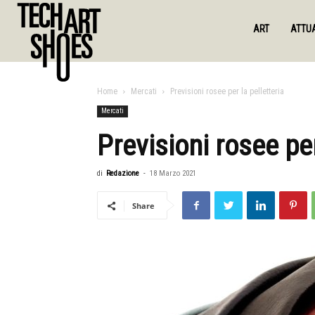
ART
ATTUA
Home
Mercati
Previsioni rosee per la pelletteria
Mercati
Previsioni rosee per
di
Redazione
-
18 Marzo 2021
Share