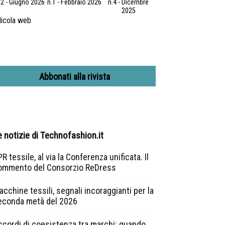
.2 - Giugno 2026
n.1 - Febbraio 2026
n.4 - Dicembre
2025
icola web
Abbonati alla rivista
e notizie di Technofashion.it
R tessile, al via la Conferenza unificata. Il
ommento del Consorzio ReDress
cchine tessili, segnali incoraggianti per la
econda metà del 2026
ccordi di coesistenza tra marchi: quando