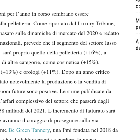
c
oni per l’anno in corso sembrano essere
M
ella pelletteria. Come riportato dal Luxury Tribune,
p
asato sulle dinamiche di mercato del 2020 e redatto
A 
ernazionali, prevede che il segmento del settore lusso
de
sarà proprio quello della pelletteria (+16%), a
 di altre categorie, come cosmetica (+15%),
i (+13%) e orologi (+11%). Dopo un anno critico
ntato notevolmente la produzione e la vendita di
visioni future sono positive. Le stime pubblicate da
d’affari complessivo del settore che passerà dagli
38 miliardi del 2021. L’incremento di fatturato sarà
e avranno il coraggio di proseguire sulla via
come
Be Green Tannery
, una Pmi fondata nel 2018 da
 che si dichiara pronta a cogliere le nuove