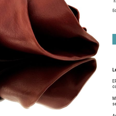
n
Ed
L
EP
c
Ma
s
A