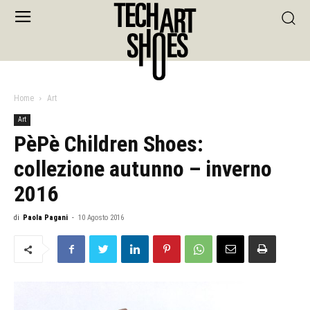
Home
Art
Art
PèPè Children Shoes:
collezione autunno – inverno
2016
di
Paola Pagani
-
10 Agosto 2016