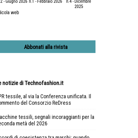
.2 - Giugno 2026
n.1 - Febbraio 2026
n.4 - Dicembre
2025
icola web
Abbonati alla rivista
e notizie di Technofashion.it
R tessile, al via la Conferenza unificata. Il
ommento del Consorzio ReDress
cchine tessili, segnali incoraggianti per la
econda metà del 2026
ccordi di coesistenza tra marchi: quando