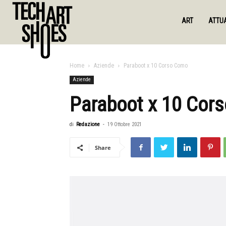
ART
ATTUA
Home
Aziende
Paraboot x 10 Corso Como
Aziende
Paraboot x 10 Cor
di
Redazione
-
19 Ottobre 2021
Share