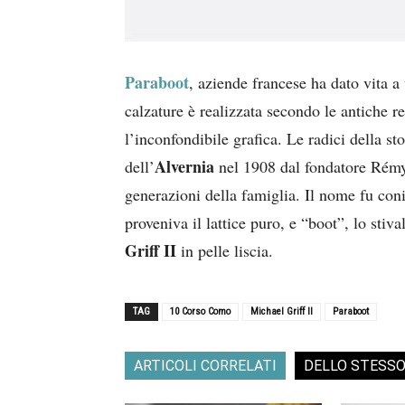
Paraboot
, aziende francese ha dato vita a
calzature è realizzata secondo le antiche r
l’inconfondibile grafica. Le radici della s
Alvernia
dell’
nel 1908 dal fondatore Rémy
generazioni della famiglia. Il nome fu con
proveniva il lattice puro, e “boot”, lo stiv
Griff II
in pelle liscia.
TAG
10 Corso Como
Michael Griff II
Paraboot
ARTICOLI CORRELATI
DELLO STESS