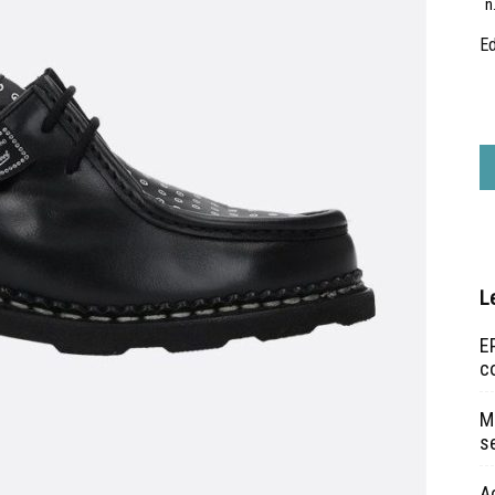
n
Ed
L
EP
c
Ma
s
A