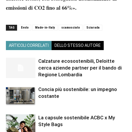
emissioni di CO2 fino al 66%».
TAG
Evolo
Made-in-Italy
scamosciato
Sciarada
ARTICOLI CORRELATI
DELLO STESSO AUTORE
Calzature ecosostenibili, Deloitte
cerca aziende partner per il bando di
Regione Lombardia
Concia più sostenibile: un impegno
costante
La capsule sostenibile ACBC x My
Style Bags