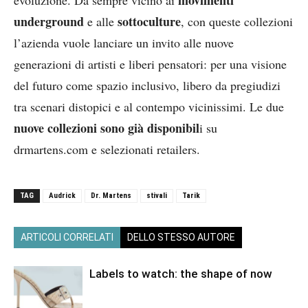
movimenti
evoluzione. Da sempre vicino ai
underground
sottoculture
e alle
, con queste collezioni
l’azienda vuole lanciare un invito alle nuove
generazioni di artisti e liberi pensatori: per una visione
del futuro come spazio inclusivo, libero da pregiudizi
tra scenari distopici e al contempo vicinissimi. Le due
nuove collezioni sono già disponibil
i su
drmartens.com e selezionati retailers.
TAG
Audrick
Dr. Martens
stivali
Tarik
ARTICOLI CORRELATI
DELLO STESSO AUTORE
Labels to watch: the shape of now