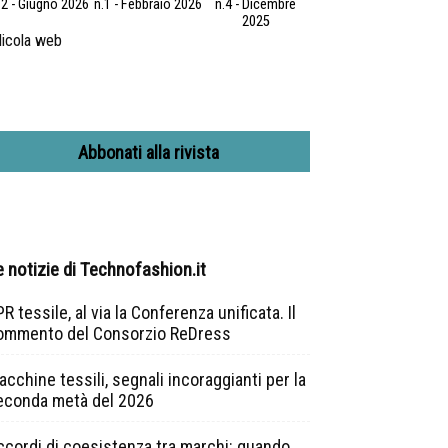
.2 - Giugno 2026
n.1 - Febbraio 2026
n.4 - Dicembre
2025
icola web
Abbonati alla rivista
e notizie di Technofashion.it
R tessile, al via la Conferenza unificata. Il
ommento del Consorzio ReDress
cchine tessili, segnali incoraggianti per la
econda metà del 2026
ccordi di coesistenza tra marchi: quando