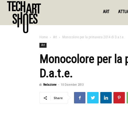
ART
ATTUA
Home
Art
Monocolore per la primavera 2014 di D.a.t.e.
Art
Monocolore per la 
D.a.t.e.
di
Redazione
-
10 Dicembre 2013
Share