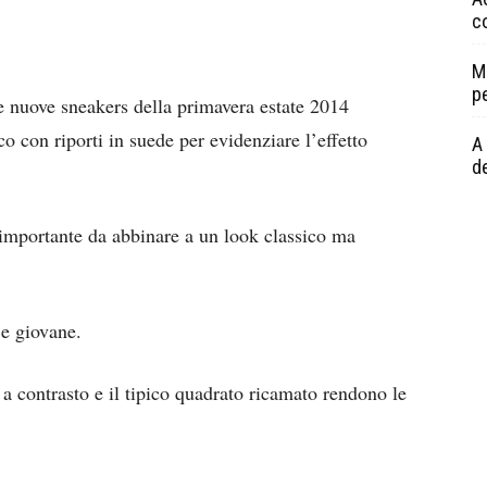
c
M
p
e nuove sneakers della primavera estate 2014
 con riporti in suede per evidenziare l’effetto
A 
de
 importante da abbinare a un look classico ma
 e giovane.
re a contrasto e il tipico quadrato ricamato rendono le