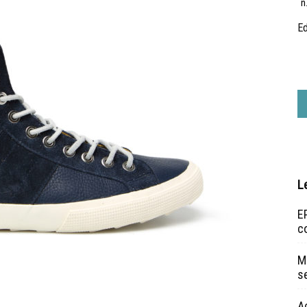
n
Ed
L
EP
c
Ma
s
A