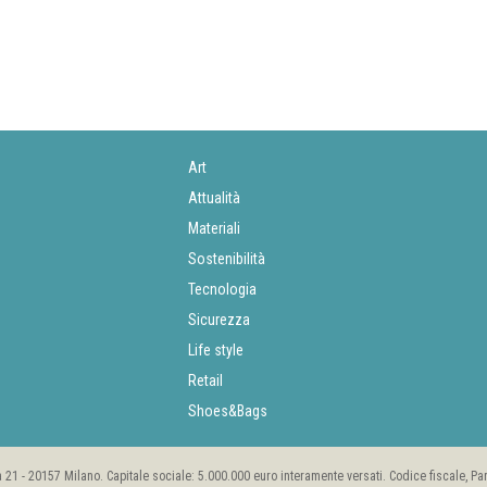
Art
Attualità
Materiali
Sostenibilità
Tecnologia
Sicurezza
Life style
Retail
Shoes&Bags
rea 21 - 20157 Milano. Capitale sociale: 5.000.000 euro interamente versati. Codice fiscale, P