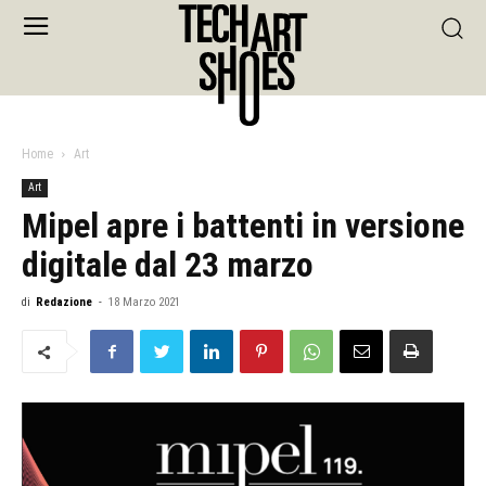
Home
Art
Art
Mipel apre i battenti in versione
digitale dal 23 marzo
di
Redazione
-
18 Marzo 2021