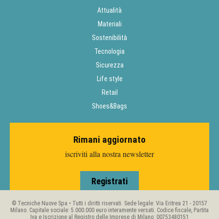
Attualità
Materiali
Sostenibilità
Tecnologia
Sicurezza
Life style
Retail
Shoes&Bags
Rimani aggiornato
iscriviti alla nostra newsletter
Registrati
© Tecniche Nuove Spa • Tutti i diritti riservati. Sede legale: Via Eritrea 21 - 20157
Milano. Capitale sociale: 5.000.000 euro interamente versati. Codice fiscale, Partita
Iva e Iscrizione al Registro delle Imprese di Milano: 00753480151