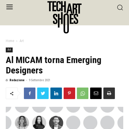
Home
Art
Art
Al MICAM torna Emerging
Designers
di
Redazione
-
9 Settembre 2021