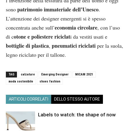
l’invenzione della tessitura da parte dell’uomo e oggi
patrimonio immateriale dell’Unesco
sono
.
L’attenzione dei designer emergenti si è spesso
economia circolare
concentrata anche sull’
, con l’uso
otone e poliestere riciclat
di c
i da vestiti usati e
bottiglie di plastica
pneumatici riciclati
,
per la suola,
legno riciclato per il tallone.
TAG
calzature
Emerging Designer
MICAM 2021
moda sostenibile
shoes fashion
ARTICOLI CORRELATI
DELLO STESSO AUTORE
Labels to watch: the shape of now