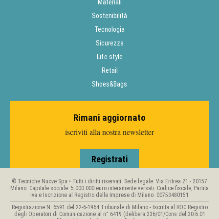
Materiali
Sostenibilità
Tecnologia
Sicurezza
Life style
Retail
Shoes&Bags
Rimani aggiornato
iscriviti alla nostra newsletter
Registrati
© Tecniche Nuove Spa • Tutti i diritti riservati. Sede legale: Via Eritrea 21 - 20157
Milano. Capitale sociale: 5.000.000 euro interamente versati. Codice fiscale, Partita
Iva e Iscrizione al Registro delle Imprese di Milano: 00753480151
Registrazione N. 6591 del 22-6-1964 Tribunale di Milano - Iscritta al ROC Registro
degli Operatori di Comunicazione al n° 6419 (delibera 236/01/Cons del 30.6.01