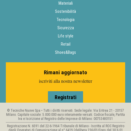
Materiali
Sostenibilità
Tecnologia
Sicurezza
Life style
Retail
Shoes&Bags
Rimani aggiornato
iscriviti alla nostra newsletter
Registrati
© Tecniche Nuove Spa • Tutti i diritti riservati. Sede legale: Via Eritrea 21 - 20157
Milano. Capitale sociale: 5.000.000 euro interamente versati. Codice fiscale, Partita
Iva e Iscrizione al Registro delle Imprese di Milano: 00753480151
Registrazione N. 6591 del 22-6-1964 Tribunale di Milano - Iscritta al ROC Registro
degli Operatori di Comunicazione al n° 6419 (delibera 236/01/Cons del 30.6.01