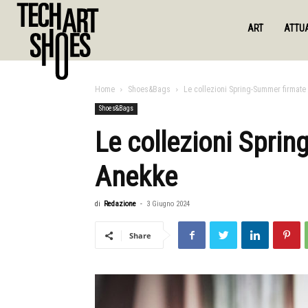
ART
ATTUA
Home
Shoes&Bags
Le collezioni Spring-Summer firmate
Shoes&Bags
Le collezioni Spri
Anekke
di
Redazione
-
3 Giugno 2024
Share