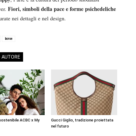
Fiori, simboli della pace e forme psichedeliche
wer.
urate nei dettagli e nel design.
borse
O AUTORE
sostenibile ACBC x My
Gucci Giglio, tradizione proiettata
nel futuro