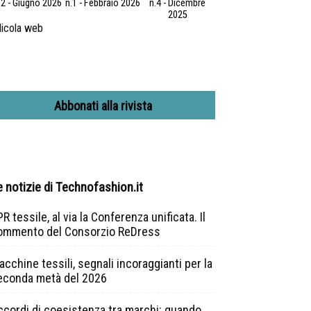
.2 - Giugno 2026
n.1 - Febbraio 2026
n.4 - Dicembre
2025
icola web
Abbonati alla rivista
e notizie di Technofashion.it
R tessile, al via la Conferenza unificata. Il
ommento del Consorzio ReDress
cchine tessili, segnali incoraggianti per la
econda metà del 2026
ccordi di coesistenza tra marchi: quando