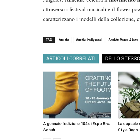
attraverso i festival musicali e il flower po
caratterizzano i modelli della collezione, c
TAG
Anekke
Anekke Hollywood
Anekke Peace & Love
ARTICOLI CORRELATI
DELLO STESS
A gennaio l’edizione 104 di Expo Riva
La capsule 
Schuh
Style Bags