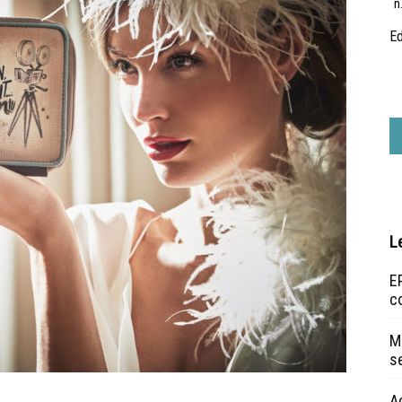
n
Ed
L
EP
c
Ma
s
A