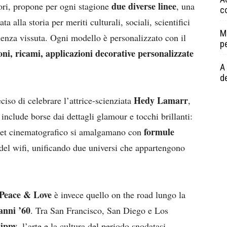
due diverse linee
ori, propone per ogni stagione
, una
c
 alla storia per meriti culturali, sociali, scientifici
M
erienza vissuta. Ogni modello è personalizzato con il
p
ioni, ricami, applicazioni decorative personalizzate
A 
de
Hedy Lamarr
so di celebrare l’attrice-scienziata
,
 include borse dai dettagli glamour e tocchi brillanti:
formule
 set cinematografico si amalgamano con
 del wifi, unificando due universi che appartengono
Peace & Love
è invece quello on the road lungo la
 anni ’60
. Tra San Francisco, San Diego e Los
ippy
, l’arte e la cultura del periodo snodatasi