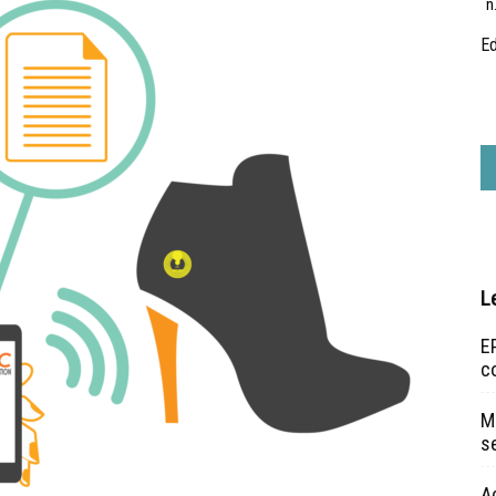
n
Ed
L
EP
c
Ma
s
A