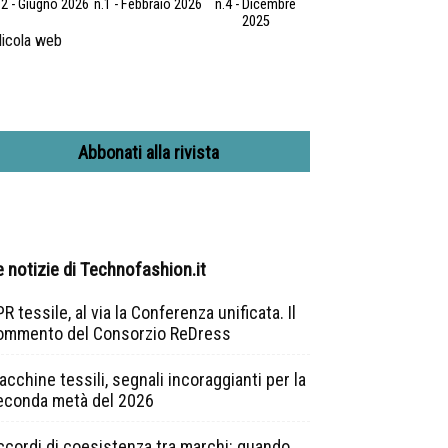
.2 - Giugno 2026
n.1 - Febbraio 2026
n.4 - Dicembre
2025
icola web
Abbonati alla rivista
e notizie di Technofashion.it
R tessile, al via la Conferenza unificata. Il
ommento del Consorzio ReDress
cchine tessili, segnali incoraggianti per la
econda metà del 2026
ccordi di coesistenza tra marchi: quando