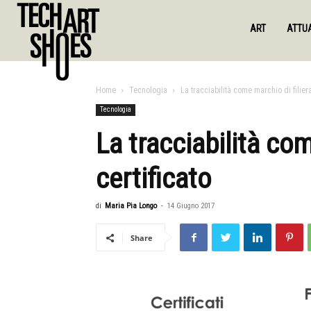
ART
ATTUA
Home
Tecnologia
La tracciabilità come marchio di filiera
Tecnologia
La tracciabilità com
certificato
di
Maria Pia Longo
-
14 Giugno 2017
Share