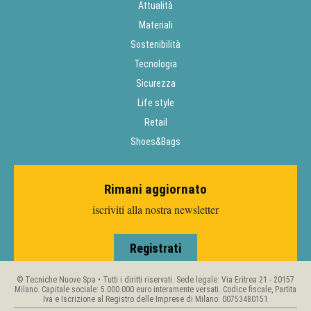
Attualità
Materiali
Sostenibilità
Tecnologia
Sicurezza
Life style
Retail
Shoes&Bags
Rimani aggiornato
iscriviti alla nostra newsletter
Registrati
© Tecniche Nuove Spa • Tutti i diritti riservati. Sede legale: Via Eritrea 21 - 20157
Milano. Capitale sociale: 5.000.000 euro interamente versati. Codice fiscale, Partita
Iva e Iscrizione al Registro delle Imprese di Milano: 00753480151