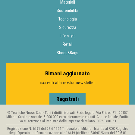
Materiali
Sostenibilità
Tecnologia
Sicurezza
Life style
Retail
Shoes&Bags
Rimani aggiornato
iscriviti alla nostra newsletter
Registrati
© Tecniche Nuove Spa • Tutti i diritti riservati. Sede legale: Via Eritrea 21 - 20157
Milano. Capitale sociale: 5.000.000 euro interamente versati. Codice fiscale, Partita
Iva e Iscrizione al Registro delle Imprese di Milano: 00753480151
Registrazione N. 6591 del 22-6-1964 Tribunale di Milano - Iscritta al ROC Registro
degli Operatori di Comunicazione al n° 6419 (delibera 236/01/Cons del 30.6.01