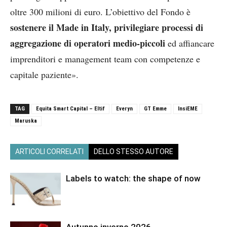
oltre 300 milioni di euro. L’obiettivo del Fondo è
sostenere il Made in Italy, privilegiare processi di
aggregazione di operatori medio-piccoli
ed affiancare
imprenditori e management team con competenze e
capitale paziente».
TAG
Equita Smart Capital – Eltif
Everyn
GT Emme
InsiEME
Maruska
ARTICOLI CORRELATI
DELLO STESSO AUTORE
Labels to watch: the shape of now