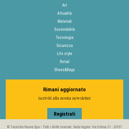
Art
Attualità
Materiali
Sostenibilità
Tecnologia
Sicurezza
Life style
Retail
Shoes&Bags
Rimani aggiornato
iscriviti alla nostra newsletter
Registrati
© Tecniche Nuove Spa • Tutti i diritti riservati. Sede legale: Via Eritrea 21 - 20157