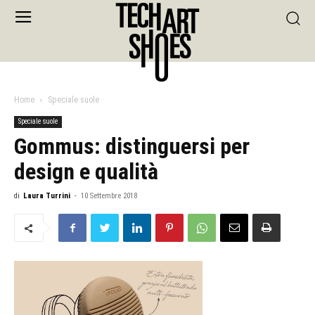
Home
Speciale suole
Speciale suole
Gommus: distinguersi per
design e qualità
di
Laura Turrini
-
10 Settembre 2018