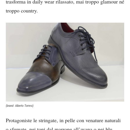
trasforma in daily wear rilassato, mai troppo glamour né
troppo country.
(brand: Alberto Torresi)
Protagoniste le stringate, in pelle con venature naturali
o sfumate, nei toni dal marrone all’avana o nei blu