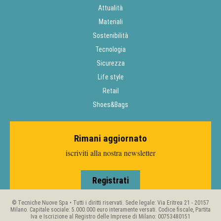
Attualità
Materiali
Sostenibilità
Tecnologia
Sicurezza
Life style
Retail
Shoes&Bags
Rimani aggiornato
iscriviti alla nostra newsletter
Registrati
© Tecniche Nuove Spa • Tutti i diritti riservati. Sede legale: Via Eritrea 21 - 20157
Milano. Capitale sociale: 5.000.000 euro interamente versati. Codice fiscale, Partita
Iva e Iscrizione al Registro delle Imprese di Milano: 00753480151