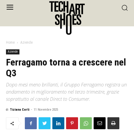
Home
Aziende
Aziende
Ferragamo torna a crescere nel
Q3
Dopo mesi meno brillanti, il Gruppo Ferragamo registra un
andamento in miglioramento nel terzo trimestre, grazie
soprattutto al canale Direct to Consumer.
di
Tiziana Corti
-
11 Novembre 2025