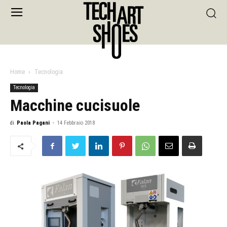
Home
Tecnologia
Tecnologia
Macchine cucisuole
di
Paola Pagani
-
14 Febbraio 2018