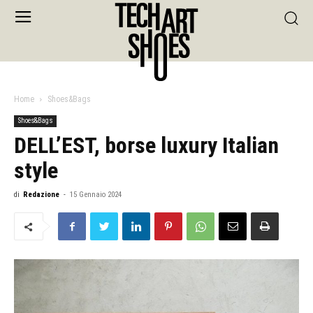
Home
Shoes&Bags
Shoes&Bags
DELL’EST, borse luxury Italian
style
di
Redazione
-
15 Gennaio 2024