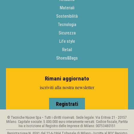
Materiali
Sostenibilità
Tecnologia
Sicurezza
Life style
Retail
Shoes&Bags
Rimani aggiornato
iscriviti alla nostra newsletter
Registrati
© Tecniche Nuove Spa • Tutti i diritti riservati. Sede legale: Via Eritrea 21 - 20157
Milano. Capitale sociale: 5.000.000 euro interamente versati. Codice fiscale, Partita
Iva e Iscrizione al Registro delle Imprese di Milano: 00753480151
Registrazione N. 6591 del 22-6-1964 Tribunale di Milano - Iscritta al ROC Registro