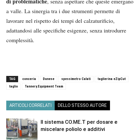
di problematiche
, senza aspettare che queste emergano
a valle. La sinergia tra i due strumenti permette di
lavorare nel rispetto dei tempi del calzaturificio,
adattandosi alle specifiche esigenze, senza introdurre
complessità.
TAG
conceria
Danese
spessimetro Calati
taglierina eZipCut
taglio
Tannery.Equipment Team
ARTICOLI CORRELATI
DELLO STESSO AUTORE
Il sistema CO.ME.T per dosare e
miscelare poliolo e additivi